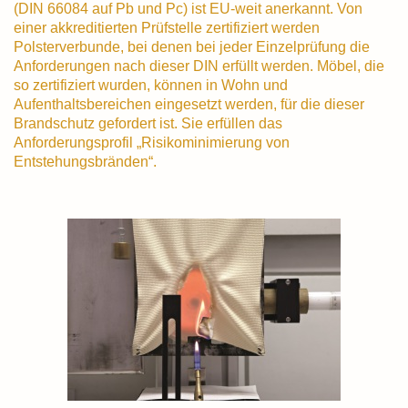
(DIN 66084 auf P­b und P­c) ist EU-weit anerkannt. Von
einer akkreditierten Prüfstelle zertifiziert werden
Polsterverbunde, bei denen bei jeder Einzelprüfung die
Anforderungen nach dieser DIN erfüllt werden. Möbel, die
so zertifiziert wurden, können in Wohn­ und
Aufenthaltsbereichen eingesetzt werden, für die dieser
Brandschutz gefordert ist. Sie erfüllen das
Anforderungsprofil „Risikominimierung von
Entstehungsbränden“.